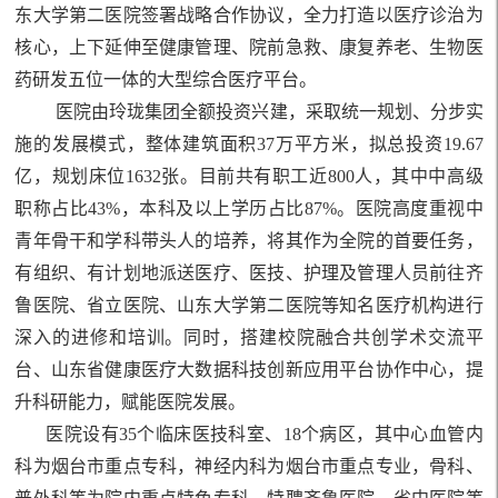
东大学第二医院
签署战略合作协议，
全力打造以
医疗
诊治
为
核心，上下延伸至健康管理、院前急救、康复养老、生物医
药研发五位一体的大型综合医疗平台。
医院由玲珑集团全额投资兴建，采取统一规划、分步实
施的发展模式，整体建筑面积37万平方米，拟总投资19.67
亿，规划床位1632张。目前共有职工近800人，其中中高级
职称占比43%，本科及以上学历占比87%。医院高度重视中
青年骨干和学科带头人的培养，将其作为全院的首要任务，
有组织、有计划地派送医疗、医技、护理及管理人员前往齐
鲁医院、省立医院、山东大学第二医院等知名医疗机构进行
深入的进修和培训。同时，搭建校院融合共创学术交流平
台、山东省健康医疗大数据科技创新应用平台协作中心，提
升科研能力，赋能医院发展。
医院设有
35个临床医技科室、18
个病区，
其中心血管内
科为烟台市重点专科，神经内科为烟台市重点专业，骨科、