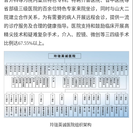
普外科等为院内重点特色专科。特聘
齐鲁医院、
省中医院等
省部级三级医院
的
百
余位
特色专家来院坐诊，
同时
与山大二
院建立合作关系，为有需要的病人开展远程会诊，提供一流
的诊疗服务及合理的健康指导
。
医院支持和鼓励临床开展高
精尖技术和疑难复杂手术，介入、腔镜
、
微创
等三四级手术
比例达
67.55
%
以上
。
玲珑英诚医院组织架构